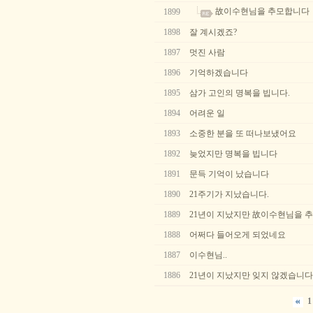
故이수현님을 추모합니다
1899
1898
잘 계시겠죠?
1897
멋진 사람
1896
기억하겠습니다
1895
삼가 고인의 명복을 빕니다.
1894
어려운 일
1893
소중한 분을 또 떠나보냈어요
1892
늦었지만 명복을 빕니다
1891
문득 기억이 났습니다
1890
21주기가 지났습니다.
1889
21년이 지났지만 故이수현님을 
1888
어쩌다 들어오게 되었네요
1887
이수현님..
1886
21년이 지났지만 잊지 않겠습니다
1