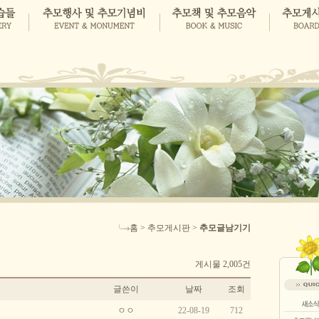
홈 > 추모게시판 >
추모글남기기
게시물 2,005건
글쓴이
날짜
조회
ㅇㅇ
22-08-19
712