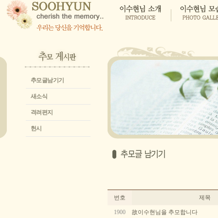
추모글남기기
새소식
격려편지
헌시
번호
제목
1900
故이수현님을 추모합니다