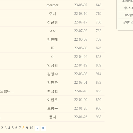
qweqwe
23-05-07
648
주니
22-08-16
719
정근형
22-07-17
768
ㅇㅇ
22-07-02
732
강진태
22-06-08
768
JR
22-05-08
826
sh
22-04-26
858
엄성빈
22-04-19
839
김명수
22-03-08
914
김인환
22-03-01
873
추모합니…
최성헌
22-02-18
863
이인호
22-02-09
850
오병욱
22-01-28
906
.
동디
22-01-26
938
2
3
4
5
6
7
8
9
10