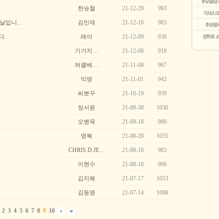
한승철
21-12-29
993
 날입니…
김민재
21-12-10
983
다.
레이
21-12-09
936
기가지…
21-12-06
918
허클베…
21-11-08
967
익명
21-11-01
942
씨뽀꾸
21-10-19
939
정서윤
21-09-30
1036
오병욱
21-09-18
980
명복
21-08-28
1055
CHRIS.D.JE…
21-08-18
983
이현수
21-08-18
998
김지혜
21-07-17
1053
김동명
21-07-14
1098
2
3
4
5
6
7
8
9
10