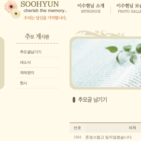
추모글남기기
새소식
격려편지
헌시
번호
제목
1884
존경스럽고 잊지않겠습니다.