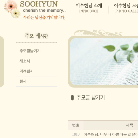
추모글남기기
새소식
격려편지
헌시
번호
제목
1810
이수현님, 너무나 아름다운 젊은