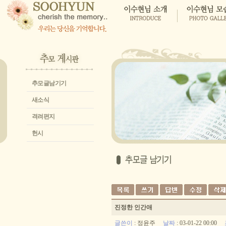
추모글남기기
새소식
격려편지
헌시
진정한 인간애
글쓴이
:
정윤주
날짜
: 03-01-22 00:00