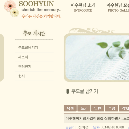
추모글남기기
새소식
격려편지
헌시
이수현씨기념사업이란걸 신청하면서..느꼈
글쓴이
:
정미경
날짜
: 03-02-18 00:00