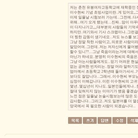
저는 춘천 유봉여자고등학교에 재학중인 
이수현씨 기념 초빙사업이란..게 있어요,
이제 일욜날 시험보러 가는데...그전에..
위해...여기 오게 됐는데....진짜...맘이 아
이 다지나가고,,,,대부분의 사람들의 기억속
하지만..여기와서 기사 스크랩이나..그런걸 보
더 찡한 감동이 생기네요...저도 뉴스를 보고
그냥 정말 착한 사람이고,.의로운 사람이라
말았어여..그런데..저는 저자신에게 물어봤
할수 있니??....그냥 죽음이라는거에 대해
아닌가 하네요..분명히 이수현씨의 죽음은.
그냥 아는사람들에게도...믿기 어려운 현실
없는 공허한 빈자리는..정말 머라 말하기도
엄마께서 초등학교 2학년때 돌아가셔서..
보다도 잘압니다...그래서..이수현씨 부모님
심정이 이해갑니다..이런 이수현씨의 고귀한
몇년..몇십년이 지나도..일본인들에게나...한
절대 잊혀지지 않는 이야기가 됐음 좋겠습
느낀 점은 일욜날 논술시험보는데 많은 도움
감사합니다...그리고..저도 일본어를 더 열
양국에서 꼭 필요한 사람이 되겠습니다...