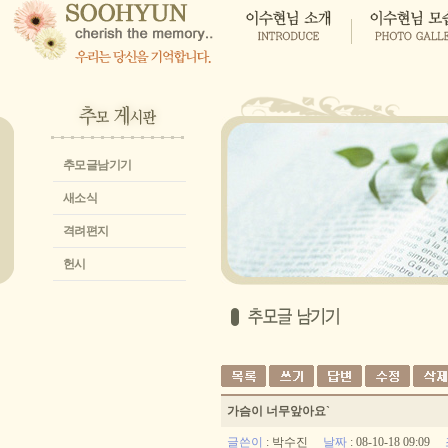
추모글남기기
새소식
격려편지
헌시
가슴이 너무앞아요`
글쓴이
:
박수진
날짜
: 08-10-18 09:09