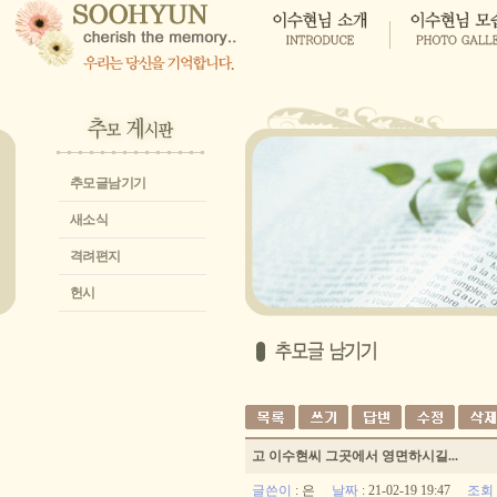
추모글남기기
새소식
격려편지
헌시
고 이수현씨 그곳에서 영면하시길...
글쓴이
:
은
날짜
: 21-02-19 19:47
조회