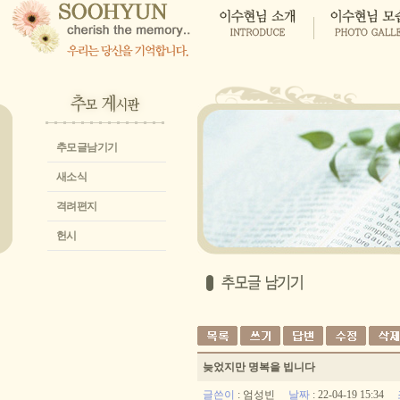
추모글남기기
새소식
격려편지
헌시
늦었지만 명복을 빕니다
글쓴이
:
엄성빈
날짜
: 22-04-19 15:34