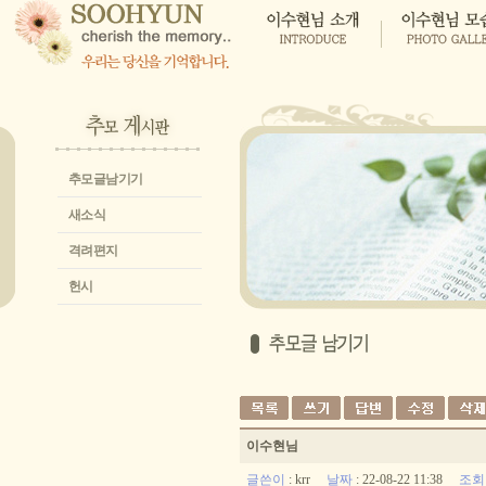
추모글남기기
새소식
격려편지
헌시
이수현님
글쓴이
:
krr
날짜
: 22-08-22 11:38
조회