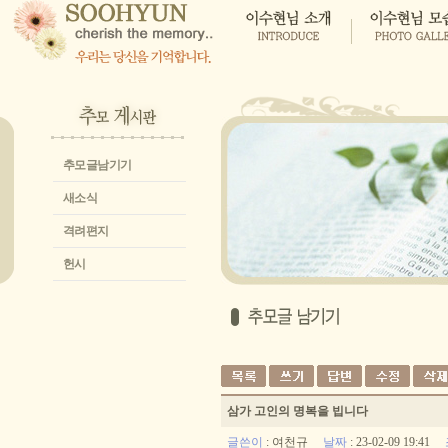
추모글남기기
새소식
격려편지
헌시
삼가 고인의 명복을 빕니다
글쓴이
:
여천규
날짜
: 23-02-09 19:41