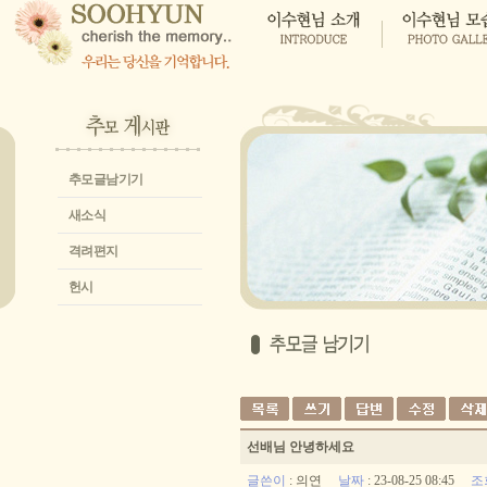
추모글남기기
새소식
격려편지
헌시
선배님 안녕하세요
글쓴이
:
의연
날짜
: 23-08-25 08:45
조