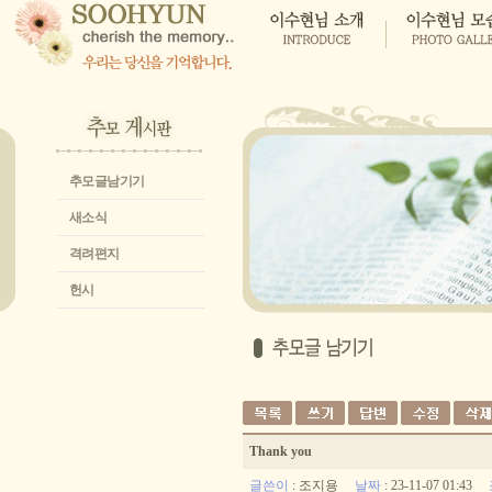
추모글남기기
새소식
격려편지
헌시
Thank you
글쓴이
:
조지용
날짜
: 23-11-07 01:43