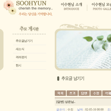
추모글남기기
새소식
격려편지
헌시
[답변] 상은님..
글쓴이
:
수진
날짜
: 02-05-16 00:00
조