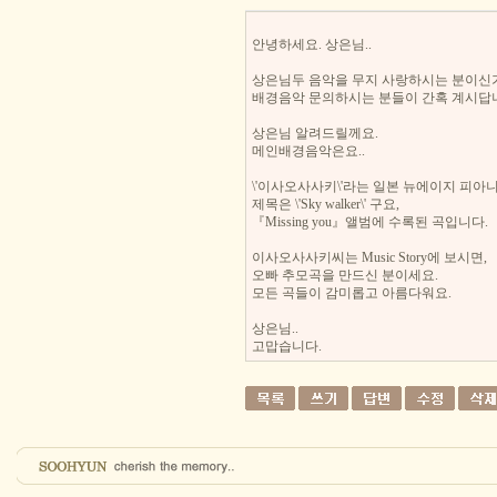
안녕하세요. 상은님..
상은님두 음악을 무지 사랑하시는 분이신가
배경음악 문의하시는 분들이 간혹 계시답
상은님 알려드릴께요.
메인배경음악은요..
\'이사오사사키\'라는 일본 뉴에이지 피아
제목은 \'Sky walker\' 구요,
『Missing you』앨범에 수록된 곡입니다.
이사오사사키씨는 Music Story에 보시면,
오빠 추모곡을 만드신 분이세요.
모든 곡들이 감미롭고 아름다워요.
상은님..
고맙습니다.