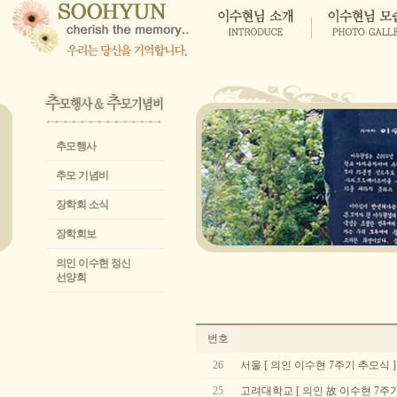
추모행사
추모 기념비
장학회 소식
장학회보
의인 이수현 정신
선양회
번호
26
서울 [ 의인 이수현 7주기 추모식 ]
25
고려대학교 [ 의인 故 이수현 7주