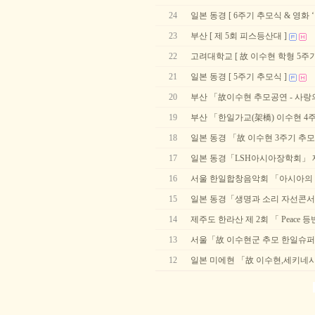
24
일본 동경 [ 6주기 추모식 & 영화 
23
부산 [ 제 5회 피스등산대 ]
22
고려대학교 [ 故 이수현 학형 5주
21
일본 동경 [ 5주기 추모식 ]
20
부산 「故이수현 추모공연 - 사랑
19
부산 「한일가교(架橋) 이수현 4
18
일본 동경 「故 이수현 3주기 추
17
일본 동경「LSH아시아장학회」 제
16
서울 한일합창음악회 「아시아의 
15
일본 동경「생명과 소리 자선콘
14
제주도 한라산 제 2회 「 Peace 
13
서울「故 이수현군 추모 한일슈
12
일본 미에현 「故 이수현,세키네