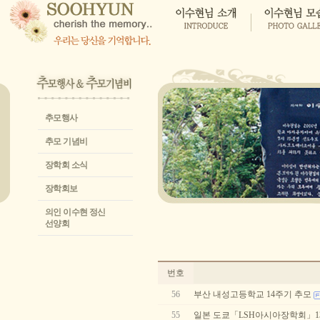
추모행사
추모 기념비
장학회 소식
장학회보
의인 이수현 정신
선양회
번호
56
부산 내성고등학교 14주기 추모
55
일본 도쿄「LSH아시아장학회」1