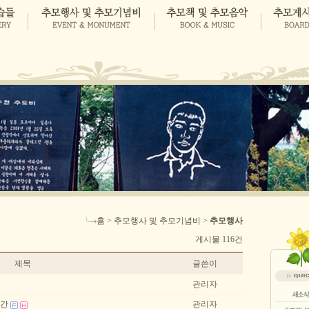
홈 > 추모행사 및 추모기념비 >
추모행사
게시물 116건
제목
글쓴이
관리자
주간
관리자