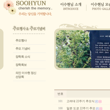
추모행사
추모 기념비
장학회 소식
장학회보
의인 이수현 정신
선양회
번호
101
고려대 22주기 추모식
100
일본 도쿄 22주기 추모