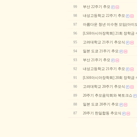
99
부산 22주기 추모
98
내성고등학교 22주기 추모
97
아름다운 청년 이수현 모임(아이모) 
96
[LSH아시아장학회] 21회 장학금
95
고려대학교 21주기 추모식
94
일본 도쿄 21주기 추모
93
부산 21주기 추모
92
내성고등학교 21주기 추모
91
[LSH아시아장학회] 20회 장학금
90
고려대학교 20주기 추모식
89
20주기 추모음악회와 북토크쇼
88
일본 도쿄 20주기 추모
87
20주기 한일합동 추모식