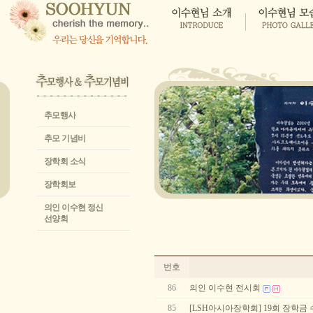
추모행사
추모 기념비
장학회 소식
장학회보
의인 이수현 정신
선양회
번호
86
의인 이수현 전시회
85
[LSH아시아장학회] 19회 장학금