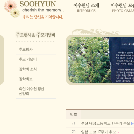
추모행사
추모 기념비
장학회 소식
장학회보
의인 이수현 정신
선양회
번호
71
부산 내성고등학교 17주기 추모
70
일본 도쿄 17주기 추모