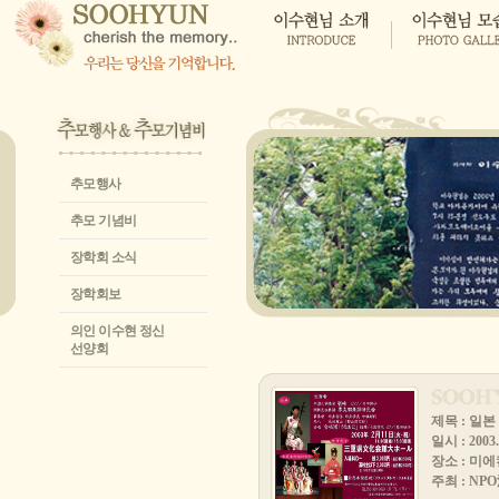
추모행사
추모 기념비
장학회 소식
장학회보
의인 이수현 정신
선양회
제목 : 일
일시 : 2003. 
장소 : 미
주최 : NPO