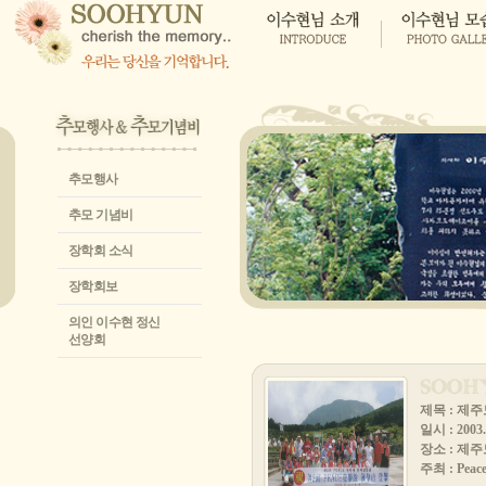
추모행사
추모 기념비
장학회 소식
장학회보
의인 이수현 정신
선양회
제목 : 제주
일시 : 2003. 
장소 : 제
주최 : Pe