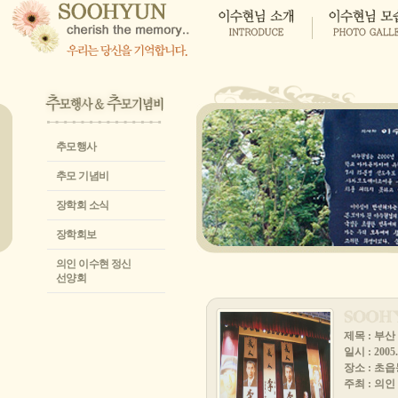
추모행사
추모 기념비
장학회 소식
장학회보
의인 이수현 정신
선양회
제목 : 부
일시 : 2005. 
장소 : 초
주최 : 의