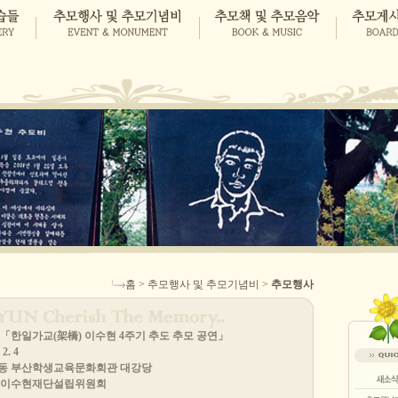
홈 > 추모행사 및 추모기념비 >
추모행사
산 「한일가교(架橋) 이수현 4주기 추도 추모 공연」
2. 4
읍동 부산학생교육문화회관 대강당
인 이수현재단설립위원회