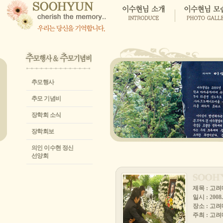
추모행사
추모 기념비
장학회 소식
장학회보
의인 이수현 정신
선양회
제목 : 고려
일시 : 2008. 
장소 : 고
주최 : 고