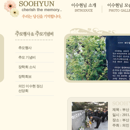
추모행사
추모 기념비
장학회 소식
장학회보
의인 이수현 정신
선양회
제목 : 부산
일시 : 2011. 
장소 : 부
주최 : 의