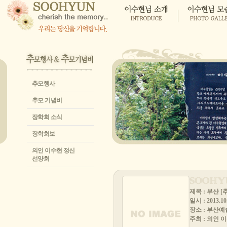
추모행사
추모 기념비
장학회 소식
장학회보
의인 이수현 정신
선양회
제목 : 부산 
일시 : 2013.10
장소 : 부산
주최 : 의인