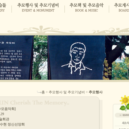
홈 > 추모행사 및 추모기념비 >
추모행사
[추모음악회]
.29
예술회관
 이수현 정신선양회