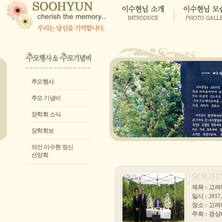
추모행사
추모 기념비
장학회 소식
장학회보
의인 이수현 정신
선양회
제목 : 고
일시 : 2017. 
장소 : 고
주최 : 경