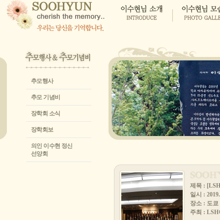
추모행사
추모 기념비
장학회 소식
장학회보
의인 이수현 정신
선양회
제목 : [L
일시 : 2019.
장소 : 도쿄
주최 : L