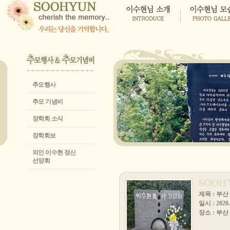
추모행사
추모 기념비
장학회 소식
장학회보
의인 이수현 정신
선양회
제목 : 부
일시 : 2020.
장소 : 부