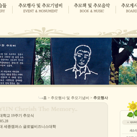
홈 > 추모행사 및 추모기념비 >
추모행사
려대학교 19주기 추모식
05.28
려대 세종캠퍼스 글로벌비즈니스대학