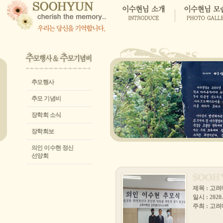
추모행사
추모 기념비
장학회 소식
장학회보
의인 이수현 정신
선양회
제목 : 고
일시 : 2020.
주최 : 고