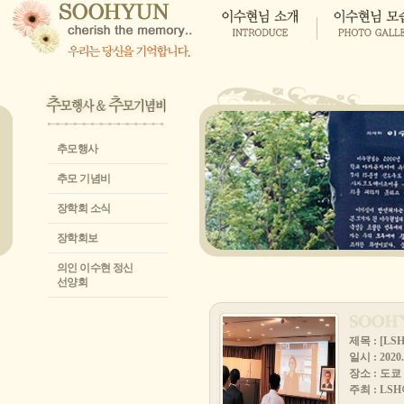
추모행사
추모 기념비
장학회 소식
장학회보
의인 이수현 정신
선양회
제목 : [L
일시 : 2020.
장소 : 도쿄
주최 : L