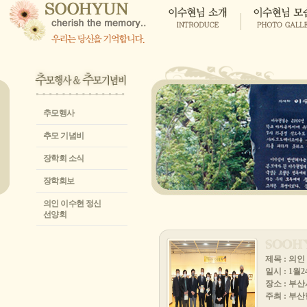
추모행사
추모 기념비
장학회 소식
장학회보
의인 이수현 정신
선양회
제목 : 의
일시 : 1월2
장소 : 부
주최 : 