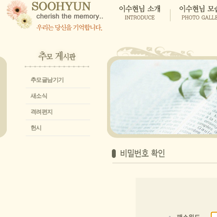
추모글남기기
새소식
격려편지
헌시