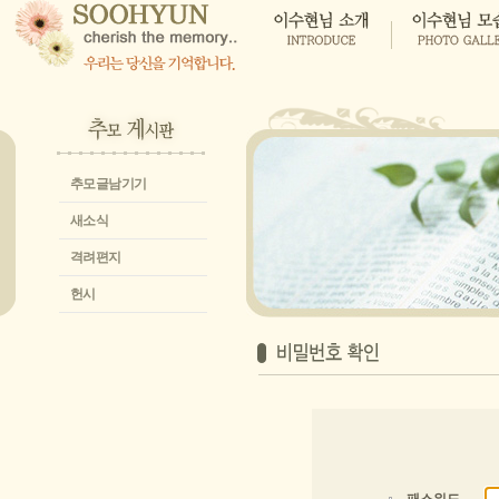
추모글남기기
새소식
격려편지
헌시