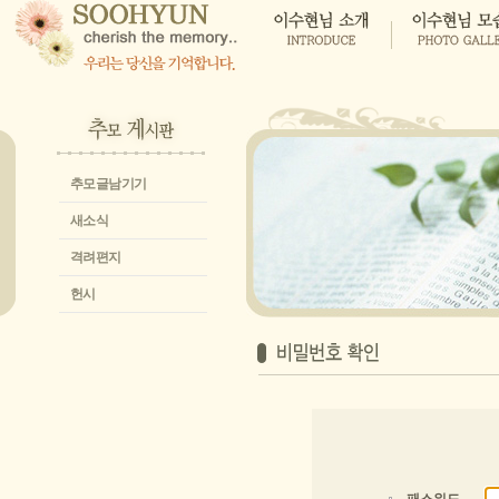
추모글남기기
새소식
격려편지
헌시