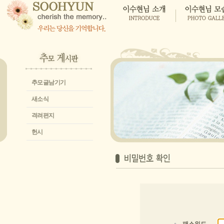
추모글남기기
새소식
격려편지
헌시