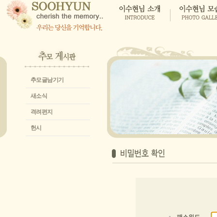
추모글남기기
새소식
격려편지
헌시