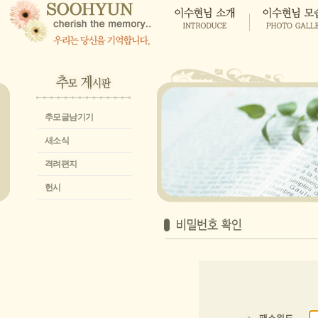
추모글남기기
새소식
격려편지
헌시