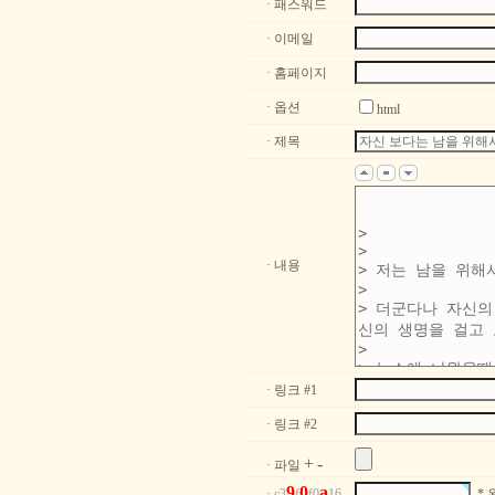
· 패스워드
· 이메일
· 홈페이지
· 옵션
html
· 제목
· 내용
· 링크 #1
· 링크 #2
+
-
· 파일
9
0
a
·
c3
f
f0
16
* 