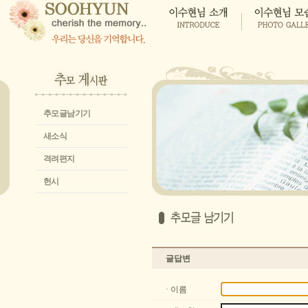
추모글남기기
새소식
격려편지
헌시
글답변
· 이름