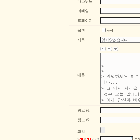
· 패스워드
· 이메일
· 홈페이지
· 옵션
html
· 제목
· 내용
· 링크 #1
· 링크 #2
+
-
· 파일
d
0
d
1
·
2
1
3ba3
* 