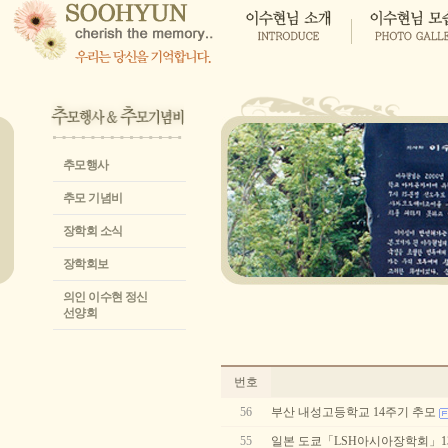
추모행사
추모 기념비
장학회 소식
장학회보
의인 이수현 정신
선양회
번호
56
부산 내성고등학교 14주기 추모
55
일본 도쿄「LSH아시아장학회」1