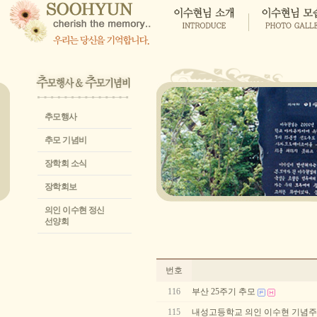
추모행사
추모 기념비
장학회 소식
장학회보
의인 이수현 정신
선양회
번호
116
부산 25주기 추모
115
내성고등학교 의인 이수현 기념